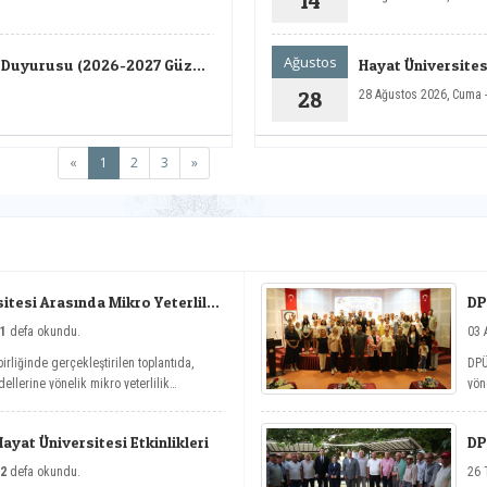
14
Ağustos
ı Duyurusu (2026-2027 Güz
Hayat Üniversitesi
28
28 Ağustos 2026, Cuma 
(current)
«
1
2
3
»
tesi Arasında Mikro Yeterlilik
DP
1
defa okundu.
03 
irliğinde gerçekleştirilen toplantıda,
DPÜ
ellerine yönelik mikro yeterlilik
yön
nit
Yaz
yat Üniversitesi Etkinlikleri
DP
2
defa okundu.
26 