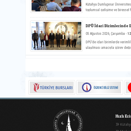
Kütahya Dumlupınar Üniversite
toplumsal gelişime ve bireysel
Hayat Üniversitesi: Eğitici Sohb
önemli söyleşiye imza attı.
DPÜ İdari Birimlerinde 
05 Ağustos 2026, Çarşamba -
12
DPÜ’de idari birimlerde verimlil
ulaşılması amacıyla görev deği
Hızlı Er
Kütahya