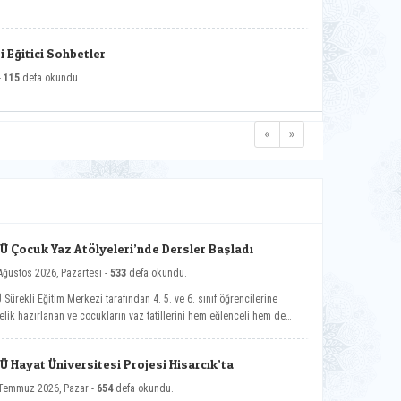
 Eğitici Sohbetler
-
115
defa okundu.
«
»
Ü Çocuk Yaz Atölyeleri’nde Dersler Başladı
Ağustos 2026, Pazartesi -
533
defa okundu.
 Sürekli Eğitim Merkezi tarafından 4. 5. ve 6. sınıf öğrencilerine
elik hazırlanan ve çocukların yaz tatillerini hem eğlenceli hem de
elikli gelişim atölyeleriyle değerlendirmelerini amaçlayan DPÜ Çocuk
 Atölyeleri programı, düzenlenen açılış töreniyle eğitimlerine başladı.
Ü Hayat Üniversitesi Projesi Hisarcık’ta
Temmuz 2026, Pazar -
654
defa okundu.