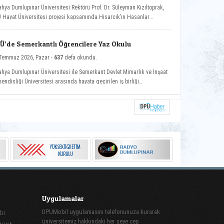
ahya Dumlupınar Üniversitesi Rektörü Prof. Dr. Süleyman Kızıltoprak,
 Hayat Üniversitesi projesi kapsamında Hisarcık’ın Hasanlar
ünde düzenlenen etkinliğe katılarak vatandaşlarla buluştu.
Ü’de Semerkantlı Öğrencilere Yaz Okulu
Temmuz 2026, Pazar -
637
defa okundu.
ahya Dumlupınar Üniversitesi ile Semerkant Devlet Mimarlık ve İnşaat
endisliği Üniversitesi arasında hayata geçirilen iş birliği
samında misafir öğrenciler yaz okulunda ağırlanıyor.
Uygulamalar
DPUMobil uygulamasını telefonunuza kurarak
bi
üniversitemiz hakkındaki her şeye cep