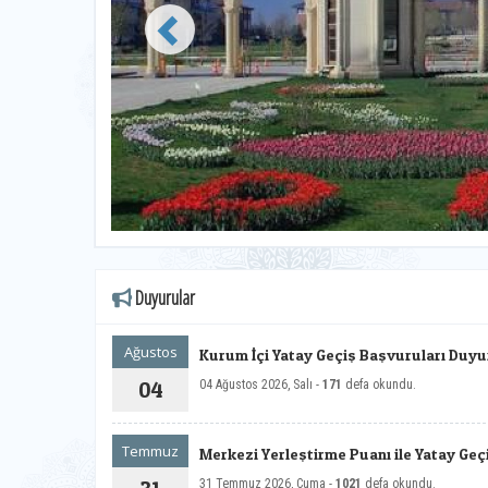
Duyurular
Ağustos
Kurum İçi Yatay Geçiş Başvuruları Duyu
04
04 Ağustos 2026, Salı -
171
defa okundu.
Temmuz
Merkezi Yerleştirme Puanı ile Yatay Ge
31 Temmuz 2026, Cuma -
1021
defa okundu.