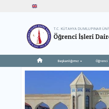
T.C. KÜTAHYA DUMLUPINAR ÜNİ
Öğrenci İşleri Dai
Başkanlığımız
Öğrenci
Previous