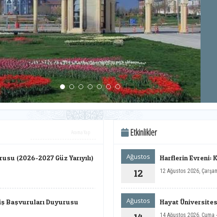
Etkinlikler
Ağustos
rusu (2026-2027 Güz Yarıyılı)
Harflerin Evreni: 
12
12 Ağustos 2026, Çarşa
Ağustos
çiş Başvuruları Duyurusu
Hayat Üniversitesi
14 Ağustos 2026, Cuma 