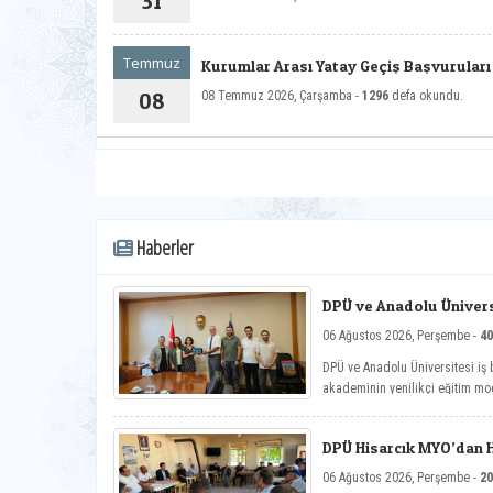
31
Temmuz
Kurumlar Arası Yatay Geçiş Başvurular
Yarıyılı)
08
08 Temmuz 2026, Çarşamba -
1296
defa okundu.
Haberler
DPÜ ve Anadolu Üniversi
Toplantısı
06 Ağustos 2026, Perşembe -
40
DPÜ ve Anadolu Üniversitesi iş b
akademinin yenilikçi eğitim mod
çalışmaları ele alındı.
DPÜ Hisarcık MYO’dan Ha
06 Ağustos 2026, Perşembe -
20