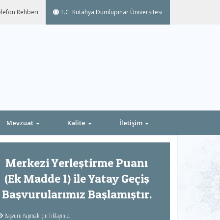
lefon Rehberi
T.C. Kütahya Dumlupınar Üniversitesi
Mevzuat
Kalite
İletişim
Next
Merkezi Yerleştirme Puanı
(Ek Madde 1) ile Yatay Geçiş
Başvurularımız Başlamıştır.
Başvuru Yapmak İçin Tıklayınız.