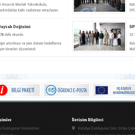
si Hisarcık Meslek Yüksekokulu,
Küt
 farkındalığa katkı sağlamayı amaçlayan
DPÜ
etler etkinlik serisi kapsamında dört
köy
Bayrak Değişimi
DP
76
defa okundu.
26 
iğin artırılması ve yeni dönem hedeflerine
Küt
şim törenleri düzenlendi.
Müh
kap
işimler
İletişim Bilgileri
 Dumlupınar Üniversitesi
Kütahya Dumlupınar Üniv. Evliya Çele