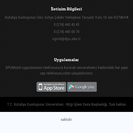
İletişim Bilgileri
Kütahya Dumlupınar Üniv. Evliya Çelebi Yerleşkesi Tavşanlı Yolu 10. km KÜTAHYA
0 (274) 443 43 43
0 (274) 443 00 70
ogrisl@dpu.edu.tr
Uygulamalar
DPUMobil uygulamasını telefonunuza kurarak üniversitemiz hakkındaki her şeye
cep telefonunuzdan ulaşabilirsiniz.
T.C. Kütahya Dumlupınar Üniversitesi - Bilgi İşlem Daire Başkanlığı, Tüm hakları
saklıdır.