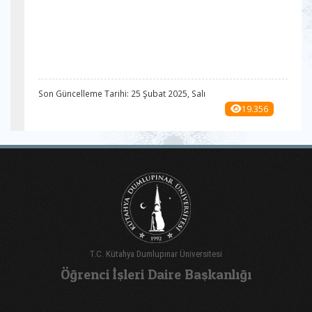
Son Güncelleme Tarihi: 25 Şubat 2025, Salı
19.356
T.C. Kütahya Dumlupınar Üniversitesi
Öğrenci İşleri Daire Başkanlığı